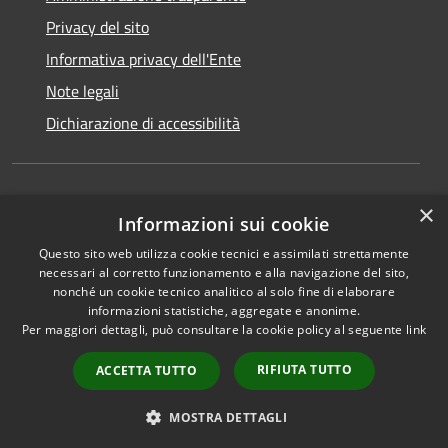
Privacy del sito
Informativa privacy dell'Ente
Note legali
Dichiarazione di accessibilità
×
Newsletter
Informazioni sui cookie
Questo sito web utilizza cookie tecnici e assimilati strettamente
necessari al corretto funzionamento e alla navigazione del sito,
nonché un cookie tecnico analitico al solo fine di elaborare
informazioni statistiche, aggregate e anonime.
RSS
Copyright © 2026 • Comune di
Per maggiori dettagli, può consultare la cookie policy al seguente
link
Accessibilità
Monza • Powered by
Privacy
Municipium
Accesso
•
RIFIUTA TUTTO
ACCETTA TUTTO
Cookie
redazione
Mappa del sito
MOSTRA DETTAGLI