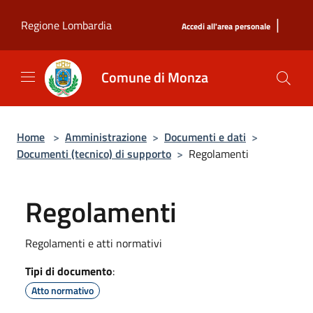
Salta al contenuto principale
|
Regione Lombardia
Accedi all'area personale
Comune di Monza
Home
>
Amministrazione
>
Documenti e dati
>
Documenti (tecnico) di supporto
>
Regolamenti
Regolamenti
Regolamenti e atti normativi
Tipi di documento
:
Atto normativo