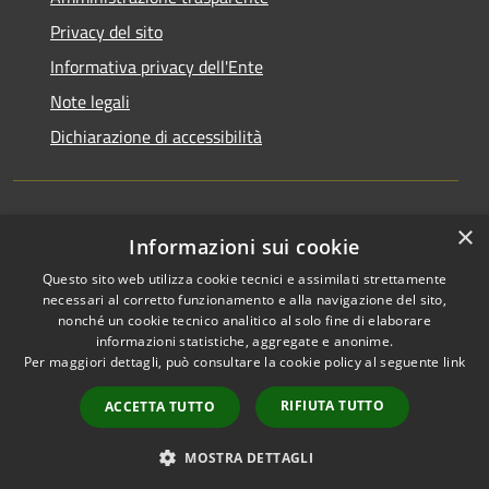
Privacy del sito
Informativa privacy dell'Ente
Note legali
Dichiarazione di accessibilità
×
Newsletter
Informazioni sui cookie
Questo sito web utilizza cookie tecnici e assimilati strettamente
necessari al corretto funzionamento e alla navigazione del sito,
nonché un cookie tecnico analitico al solo fine di elaborare
informazioni statistiche, aggregate e anonime.
RSS
Copyright © 2026 • Comune di
Per maggiori dettagli, può consultare la cookie policy al seguente
link
Accessibilità
Monza • Powered by
Privacy
Municipium
Accesso
•
RIFIUTA TUTTO
ACCETTA TUTTO
Cookie
redazione
Mappa del sito
MOSTRA DETTAGLI