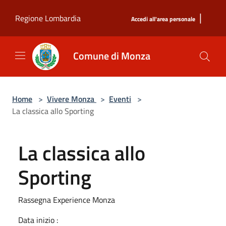
Salta al contenuto principale
|
Regione Lombardia
Accedi all'area personale
Comune di Monza
Home
>
Vivere Monza
>
Eventi
>
La classica allo Sporting
La classica allo
Sporting
Rassegna Experience Monza
Data inizio :