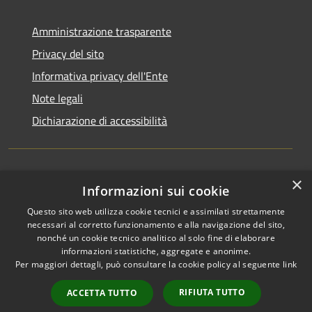
Amministrazione trasparente
Privacy del sito
Informativa privacy dell'Ente
Note legali
Dichiarazione di accessibilità
×
Newsletter
Informazioni sui cookie
Questo sito web utilizza cookie tecnici e assimilati strettamente
necessari al corretto funzionamento e alla navigazione del sito,
nonché un cookie tecnico analitico al solo fine di elaborare
informazioni statistiche, aggregate e anonime.
RSS
Copyright © 2026 • Comune di
Per maggiori dettagli, può consultare la cookie policy al seguente
link
Accessibilità
Monza • Powered by
Privacy
Municipium
Accesso
•
RIFIUTA TUTTO
ACCETTA TUTTO
Cookie
redazione