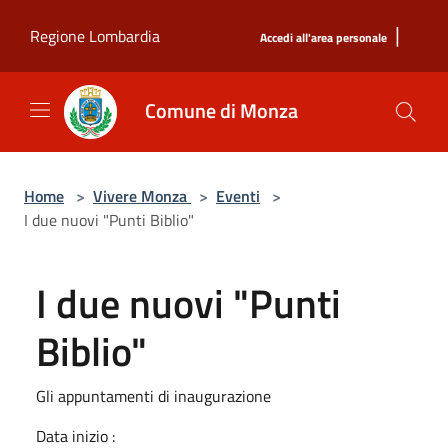
Salta al contenuto principale
|
Regione Lombardia
Accedi all'area personale
Comune di Monza
Home
>
Vivere Monza
>
Eventi
>
I due nuovi "Punti Biblio"
I due nuovi "Punti
Biblio"
Gli appuntamenti di inaugurazione
Data inizio :