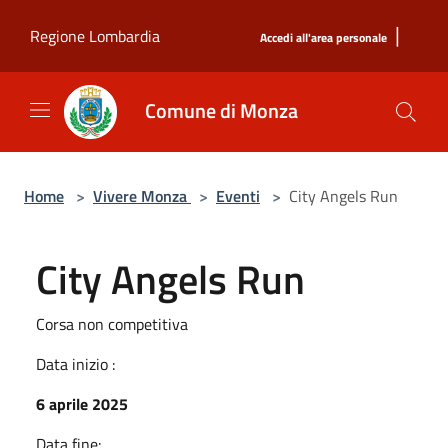
Salta al contenuto principale
|
Regione Lombardia
Accedi all'area personale
Comune di Monza
Home
>
Vivere Monza
>
Eventi
>
City Angels Run
City Angels Run
Corsa non competitiva
Data inizio :
6 aprile 2025
Data fine: