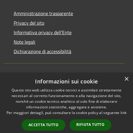
Amministrazione trasparente
Privacy del sito
Informativa privacy dell'Ente
Note legali
Dichiarazione di accessibilità
×
Newsletter
Informazioni sui cookie
Questo sito web utilizza cookie tecnici e assimilati strettamente
necessari al corretto funzionamento e alla navigazione del sito,
nonché un cookie tecnico analitico al solo fine di elaborare
informazioni statistiche, aggregate e anonime.
RSS
Copyright © 2026 • Comune di
Per maggiori dettagli, può consultare la cookie policy al seguente
link
Accessibilità
Monza • Powered by
Privacy
Municipium
Accesso
•
RIFIUTA TUTTO
ACCETTA TUTTO
Cookie
redazione