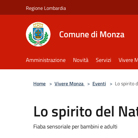
Salta al contenuto principale
Regione Lombardia
Comune di Monza
Amministrazione
Novità
Servizi
Vivere 
Home
>
Vivere Monza
>
Eventi
>
Lo spirito 
Lo spirito del Na
Fiaba sensoriale per bambini e adulti