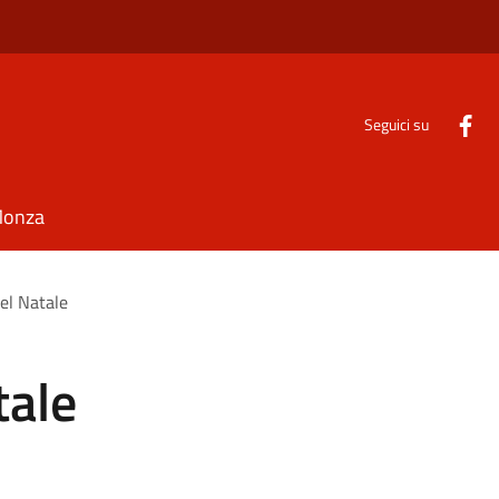
Seguici su
Monza
del Natale
tale