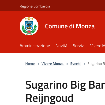
Salta al contenuto principale
Regione Lombardia
Comune di Monza
Amministrazione
Novità
Servizi
Vivere 
Home
>
Vivere Monza
>
Eventi
>
Sugarino B
Sugarino Big Band
Reijngoud