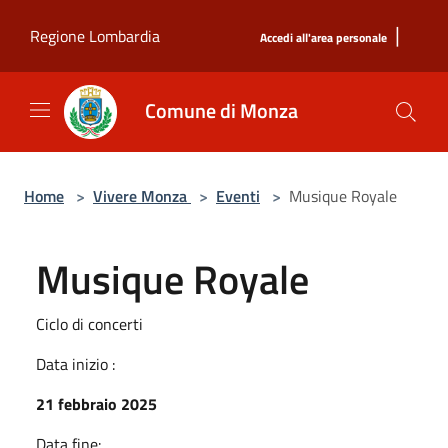
Salta al contenuto principale
|
Regione Lombardia
Accedi all'area personale
Comune di Monza
Home
>
Vivere Monza
>
Eventi
>
Musique Royale
Musique Royale
Ciclo di concerti
Data inizio :
21 febbraio 2025
Data fine: