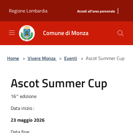
Salta al contenuto principale
|
Regione Lombardia
Accedi all'area personale
Comune di Monza
Home
>
Vivere Monza
>
Eventi
>
Ascot Summer Cup
Ascot Summer Cup
16° edizione
Data inizio :
23 maggio 2026
Data fine: