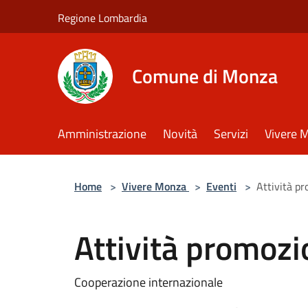
Salta al contenuto principale
Regione Lombardia
Comune di Monza
Amministrazione
Novità
Servizi
Vivere 
Home
>
Vivere Monza
>
Eventi
>
Attività p
Attività promozi
Cooperazione internazionale