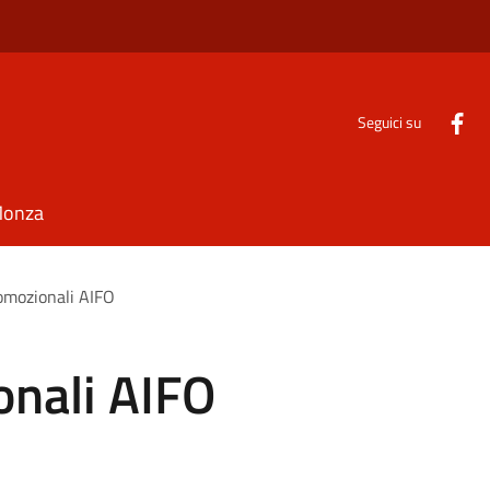
Seguici su
Monza
romozionali AIFO
onali AIFO