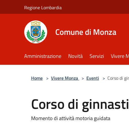
Salta al contenuto principale
Regione Lombardia
Comune di Monza
Amministrazione
Novità
Servizi
Vivere 
Home
>
Vivere Monza
>
Eventi
>
Corso di gi
Corso di ginnast
Momento di attività motoria guidata