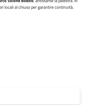
rco Solone Boezio
, antistante la palestra. In
i locali al chiuso per garantire continuità.