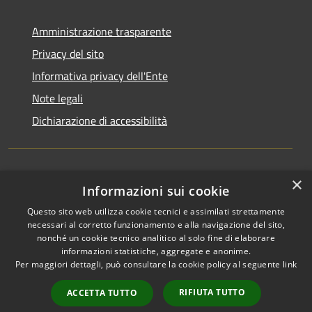
Amministrazione trasparente
Privacy del sito
Informativa privacy dell'Ente
Note legali
Dichiarazione di accessibilità
×
Newsletter
Informazioni sui cookie
Questo sito web utilizza cookie tecnici e assimilati strettamente
necessari al corretto funzionamento e alla navigazione del sito,
nonché un cookie tecnico analitico al solo fine di elaborare
informazioni statistiche, aggregate e anonime.
RSS
Copyright © 2026 • Comune di
Per maggiori dettagli, può consultare la cookie policy al seguente
link
Accessibilità
Monza • Powered by
Privacy
Municipium
Accesso
•
RIFIUTA TUTTO
ACCETTA TUTTO
Cookie
redazione