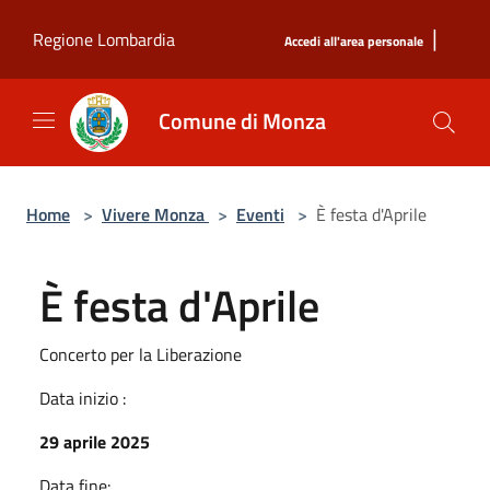
Salta al contenuto principale
|
Regione Lombardia
Accedi all'area personale
Comune di Monza
Home
>
Vivere Monza
>
Eventi
>
È festa d'Aprile
È festa d'Aprile
Concerto per la Liberazione
Data inizio :
29 aprile 2025
Data fine: