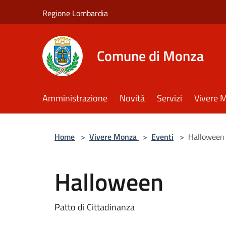
Salta al contenuto principale
Regione Lombardia
Comune di Monza
Amministrazione
Novità
Servizi
Vivere 
Home
>
Vivere Monza
>
Eventi
>
Halloween
Halloween
Patto di Cittadinanza