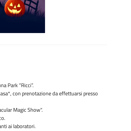
una Park “Ricci”.
casa*, con prenotazione da effettuarsi presso
cular Magic Show".
co.
nti ai laboratori.