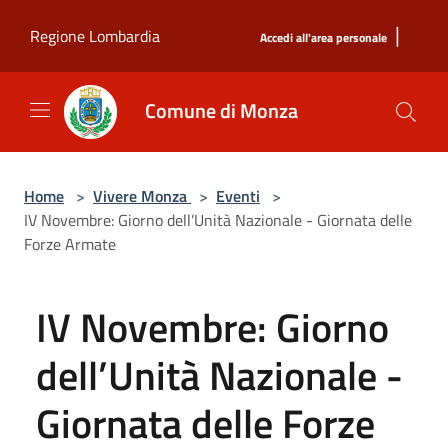
Salta al contenuto principale
|
Regione Lombardia
Accedi all'area personale
Comune di Monza
Home
>
Vivere Monza
>
Eventi
>
IV Novembre: Giorno dell’Unità Nazionale - Giornata delle
Forze Armate
IV Novembre: Giorno
dell’Unità Nazionale -
Giornata delle Forze