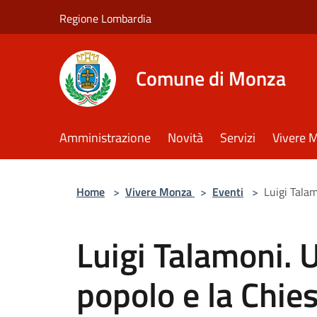
Salta al contenuto principale
Regione Lombardia
Comune di Monza
Amministrazione
Novità
Servizi
Vivere 
Home
>
Vivere Monza
>
Eventi
>
Luigi Talam
Luigi Talamoni. U
popolo e la Chie