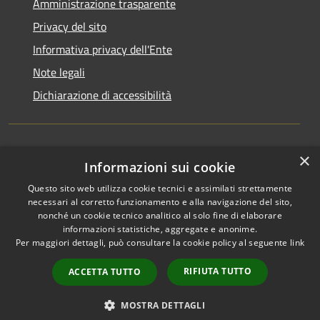
Amministrazione trasparente
Privacy del sito
Informativa privacy dell'Ente
Note legali
Dichiarazione di accessibilità
×
Newsletter
Informazioni sui cookie
Questo sito web utilizza cookie tecnici e assimilati strettamente
necessari al corretto funzionamento e alla navigazione del sito,
nonché un cookie tecnico analitico al solo fine di elaborare
informazioni statistiche, aggregate e anonime.
RSS
Copyright © 2026 • Comune di
Per maggiori dettagli, può consultare la cookie policy al seguente
link
Accessibilità
Monza • Powered by
Privacy
Municipium
Accesso
•
RIFIUTA TUTTO
ACCETTA TUTTO
Cookie
redazione
Mappa del sito
MOSTRA DETTAGLI