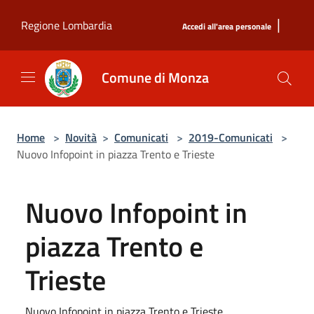
Salta al contenuto principale
|
Regione Lombardia
Accedi all'area personale
Comune di Monza
Home
>
Novità
>
Comunicati
>
2019-Comunicati
>
Nuovo Infopoint in piazza Trento e Trieste
Nuovo Infopoint in
piazza Trento e
Trieste
Nuovo Infopoint in piazza Trento e Trieste