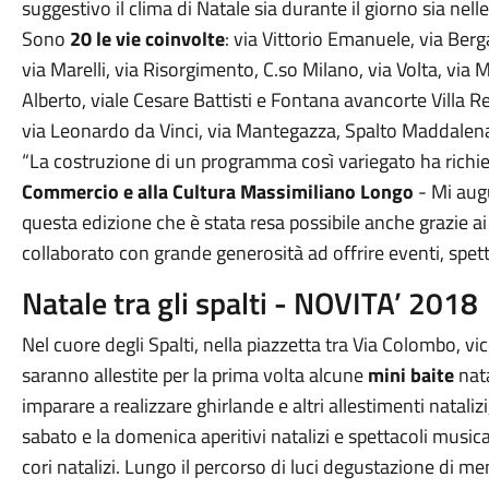
suggestivo il clima di Natale sia durante il giorno sia nel
Sono
20 le vie coinvolte
: via Vittorio Emanuele, via Ber
via Marelli, via Risorgimento, C.so Milano, via Volta, via Ma
Alberto, viale Cesare Battisti e Fontana avancorte Villa R
via Leonardo da Vinci, via Mantegazza, Spalto Maddalena,
“La costruzione di un programma così variegato ha richies
Commercio e alla Cultura Massimiliano Longo
- Mi augu
questa edizione che è stata resa possibile anche grazie a
collaborato con grande generosità ad offrire eventi, spetta
Natale tra gli spalti - NOVITA’ 2018
Nel cuore degli Spalti, nella piazzetta tra Via Colombo, 
saranno allestite per la prima volta alcune
mini baite
nata
imparare a realizzare ghirlande e altri allestimenti natalizi, pi
sabato e la domenica aperitivi natalizi e spettacoli musica
cori natalizi. Lungo il percorso di luci degustazione di men