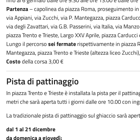
fino al 6 gennaio dalle ore 9.30 alle ore 13.00 e dalle ore
Partenza
– capolinea da piazza Roma, proseguimento in dir
via Appiani, via Zucchi, via P. Mantegazza, piazza Carducci
via degli Zavattari, via G.B. Passerini, via Italia, via Manzo
piazza Trento e Trieste, Largo XXV Aprile, piazza Carducci
Lungo il percorso
sei fermate
rispettivamente in piazza R
Mantegazza, piazza Trento e Trieste (altezza liceo Zucchi),
Costo
della corsa 3,00 €
Pista di pattinaggio
In piazza Trento e Trieste è installata la pista per il patt
metri che sarà aperta tutti i giorni dalle ore 10.00 con in
La tradizionale pista di pattinaggio sul ghiaccio sarà apert
dal 1 al 21 dicembre
da domenica a giovedì: