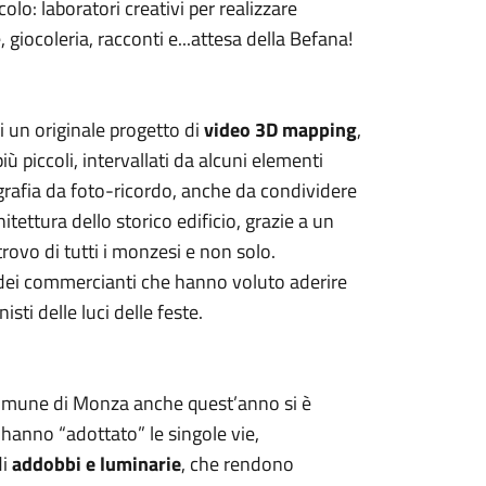
olo: laboratori creativi per realizzare
 giocoleria, racconti e...attesa della Befana!
di un originale progetto di
video 3D mapping
,
iù piccoli, intervallati da alcuni elementi
nografia da foto-ricordo, anche da condividere
itettura dello storico edificio, grazie a un
trovo di tutti i monzesi e non solo.
e dei commercianti che hanno voluto aderire
isti delle luci delle feste.
 Comune di Monza anche quest’anno si è
 hanno “adottato” le singole vie,
di
addobbi e luminarie
, che rendono