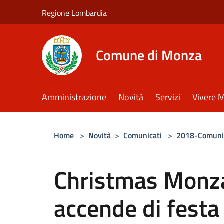
Salta al contenuto principale
Regione Lombardia
Comune di Monza
Amministrazione
Novità
Servizi
Vivere 
Home
>
Novità
>
Comunicati
>
2018-Comuni
Christmas Monz
accende di festa