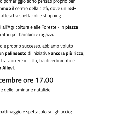
ato pomeriggio sono pensati proprio per
shmob
il centro della città, dove un
red-
attesi tra spettacoli e shopping.
all'Agricoltura e alle Foreste - in
piazza
ratori per bambini e ragazzi.
ero e proprio successo, abbiamo voluto
 un
palinsesto
di iniziative
ancora più ricco
,
trascorrere in città, tra divertimento e
 Allevi
.
icembre ore 17.00
e delle luminarie natalizie;
 pattinaggio e spettacolo sul ghiaccio;