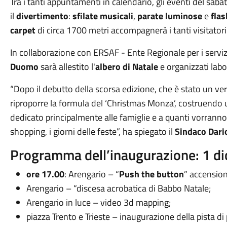
Tra i tanti appuntamenti in calendario, gli eventi del sab
il
divertimento
:
sfilate musicali
,
parate luminose
e
fla
carpet
di circa 1700 metri accompagnerà i tanti visitatori 
In collaborazione con ERSAF - Ente Regionale per i servizi 
Duomo
sarà allestito l'
albero di Natale
e organizzati labo
“Dopo il debutto della scorsa edizione, che è stato un v
riproporre la formula del ‘Christmas Monza’, costruendo
dedicato principalmente alle famiglie e a quanti vorranno 
shopping, i giorni delle feste”, ha spiegato il
Sindaco Dario
Programma dell’inaugurazione: 1 d
ore 17.00
: Arengario – “
Push the button
” accension
Arengario – “discesa acrobatica di Babbo Natale;
Arengario in luce – video 3d mapping;
piazza Trento e Trieste – inaugurazione della pista di