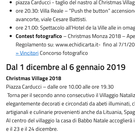
piazza Carducci - taglio del nastro al Christmas Villa
ore 20.30: Villa Reale – “Push the button” accensione
avancorte, viale Cesare Battisti.
ore 21.00: Spettacolo all’Hotel de la Ville alle in o
Contest fotografico
– Christmas Monza 2018 – Apert
Regolamento su: www.echidicarta.it- fino al 7/1/2
» Vincitori
Concorso fotografico
Dal 1 dicembre al 6 gennaio 2019
Christmas Village 2018
Piazza Carducci – dalle ore 10.00 alle ore 19.30
Torna per il secondo anno consecutivo il Villaggio Natali
elegantemente decorati e circondati da abeti illuminati, 
artigianali e culinarie provenienti anche da Lituania, Spag
Al centro del villaggio la casa di Babbo Natale accoglier
e il 23 e il 24 dicembre.