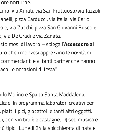
le ore notturne.
gamo, via Amati, via San Fruttuoso/via Tazzoli,
pelli, p.zza Carducci, via Italia, via Carlo
eale, via Zucchi, p.zza San Giovanni Bosco e
 via De Gradi e via Zanata.
to mesi di lavoro – spiega l’
Assessore al
ro che i monzesi apprezzino le novità di
i commercianti e ai tanti partner che hanno
coli e occasioni di festa”.
vicolo Molino e Spalto Santa Maddalena,
lizie. In programma laboratori creativi per
atti tipici, giocattoli e tanti altri oggetti. Il
li, con vin brulè e castagne, DJ set, musica e
ù tipici. Lunedi 24 la sbicchierata di natale