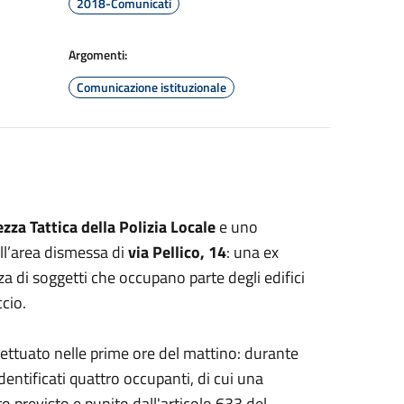
2018-Comunicati
Argomenti:
Comunicazione istituzionale
za Tattica della Polizia Locale
e uno
ll’area dismessa di
via Pellico, 14
: una ex
a di soggetti che occupano parte degli edifici
cio.
ffettuato nelle prime ore del mattino: durante
identificati quattro occupanti, di cui una
to previsto e punito dall'articolo 633 del