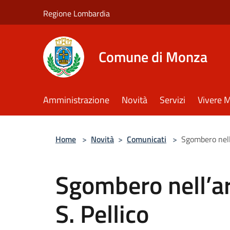
Salta al contenuto principale
Regione Lombardia
Comune di Monza
Amministrazione
Novità
Servizi
Vivere 
Home
>
Novità
>
Comunicati
>
Sgombero nell’
Sgombero nell’a
S. Pellico