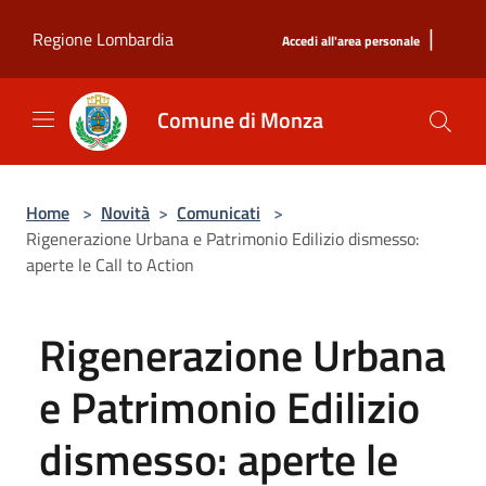
Salta al contenuto principale
|
Regione Lombardia
Accedi all'area personale
Comune di Monza
Home
>
Novità
>
Comunicati
>
Rigenerazione Urbana e Patrimonio Edilizio dismesso:
aperte le Call to Action
Rigenerazione Urbana
e Patrimonio Edilizio
dismesso: aperte le