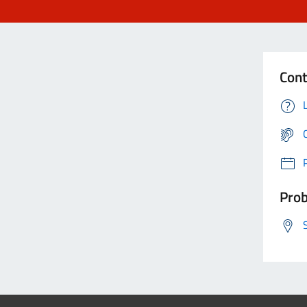
Cont
Prob