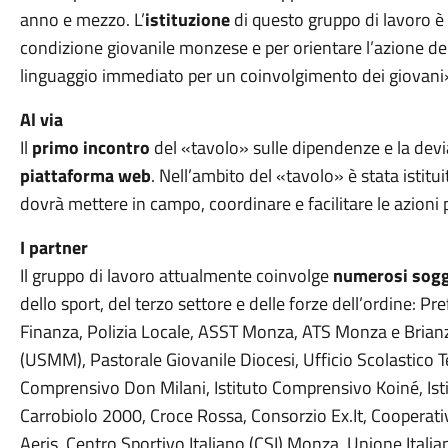
anno e mezzo. L’
istituzione
di questo gruppo di lavoro è 
condizione giovanile monzese e per orientare l’azione del
linguaggio immediato per un coinvolgimento dei giovani
Al via
Il
primo incontro
del «tavolo» sulle dipendenze e la devi
piattaforma web
. Nell’ambito del «tavolo» è stata istitu
dovrà mettere in campo, coordinare e facilitare le azioni p
I partner
Il gruppo di lavoro attualmente coinvolge
numerosi sogg
dello sport, del terzo settore e delle forze dell’ordine: Pr
Finanza, Polizia Locale, ASST Monza, ATS Monza e Brianza,
(USMM), Pastorale Giovanile Diocesi, Ufficio Scolastico Te
Comprensivo Don Milani, Istituto Comprensivo Koiné, Ist
Carrobiolo 2000, Croce Rossa, Consorzio Ex.It, Coopera
Aeris, Centro Sportivo Italiano (CSI) Monza, Unione Itali