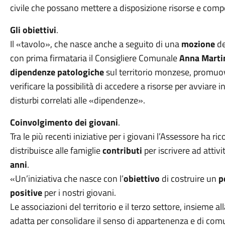
civile che possano mettere a disposizione risorse e com
Gli obiettivi
.
Il «tavolo», che nasce anche a seguito di una
mozione
de
con prima firmataria il Consigliere Comunale
Anna Marti
dipendenze patologiche
sul territorio monzese, promuo
verificare la possibilità di accedere a risorse per avviare 
disturbi correlati alle «dipendenze».
Coinvolgimento dei giovani
.
Tra le più recenti iniziative per i giovani l’Assessore ha ri
distribuisce alle famiglie
contributi
per iscrivere ad attivit
anni
.
«Un’iniziativa che nasce con l’
obiettivo
di costruire un
p
positive
per i nostri giovani.
Le associazioni del territorio e il terzo settore, insieme a
adatta per consolidare il senso di appartenenza e di co