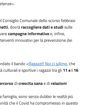
petenze».
l Consiglio Comunale dello scorso febbraio
netti
, dovrà
raccogliere
dati e studi
sulle
vere
campagne informative
e, infine,
interventi innovativi per la prevenzione dei
cordato il bando »
Ragazzi!! Noi ci siAmo
, che
à culturali e sportive i ragazzi tra gli
11 e i 16
ercorso
di
crescita sana
e di
relazioni
lla famiglia, sono senza dubbio le realtà più
munità che il Covid ha compromesso in questo