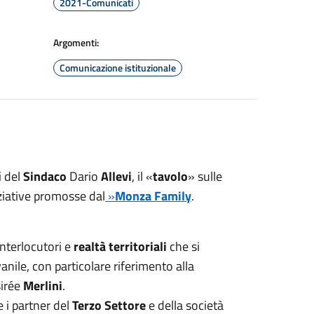
2021-Comunicati
Argomenti:
Comunicazione istituzionale
i del
Sindaco
Dario
Allevi
, il «
tavolo
» sulle
iziative promosse dal
»
Monza Family
.
interlocutori e
realtà territoriali
che si
nile, con particolare riferimento alla
sirée
Merlini
.
 i partner del
Terzo Settore
e della società