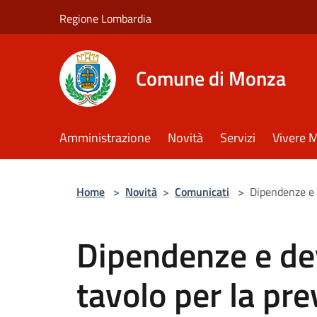
Salta al contenuto principale
Regione Lombardia
Comune di Monza
Amministrazione
Novità
Servizi
Vivere 
Home
>
Novità
>
Comunicati
>
Dipendenze e 
Dipendenze e dev
tavolo per la pr