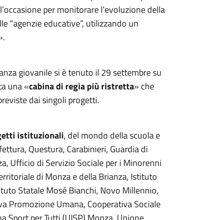
l’occasione per monitorare l’evoluzione della
le “agenzie educative”, utilizzando un
».
anza giovanile si è tenuto il 29 settembre su
ita una «
cabina di regia più ristretta
» che
reviste dai singoli progetti.
etti
istituzionali
, del mondo della scuola e
efettura, Questura, Carabinieri, Guardia di
 Ufficio di Servizio Sociale per i Minorenni
rritoriale di Monza e della Brianza, Istituto
ituto Statale Mosé Bianchi, Novo Millennio,
tiva Promozione Umana, Cooperativa Sociale
ana Sport per Tutti (UISP) Monza, Unione