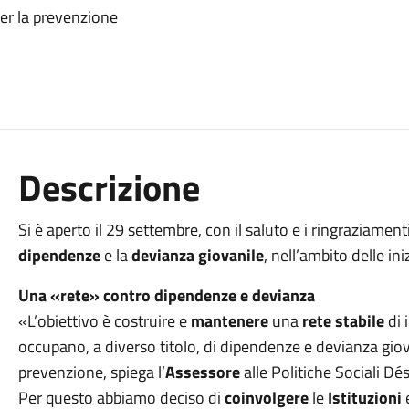
er la prevenzione
Descrizione
Si è aperto il 29 settembre, con il saluto e i ringraziament
dipendenze
e la
devianza giovanile
, nell’ambito delle in
Una «rete» contro dipendenze e devianza
«L’obiettivo è costruire e
mantenere
una
rete stabile
di 
occupano, a diverso titolo, di dipendenze e devianza giova
prevenzione, spiega l’
Assessore
alle Politiche Sociali Dé
Per questo abbiamo deciso di
coinvolgere
le
Istituzioni
e