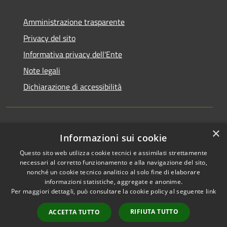
Amministrazione trasparente
Privacy del sito
Informativa privacy dell'Ente
Note legali
Dichiarazione di accessibilità
×
Newsletter
Informazioni sui cookie
Questo sito web utilizza cookie tecnici e assimilati strettamente
necessari al corretto funzionamento e alla navigazione del sito,
nonché un cookie tecnico analitico al solo fine di elaborare
informazioni statistiche, aggregate e anonime.
RSS
Copyright © 2026 • Comune di
Per maggiori dettagli, può consultare la cookie policy al seguente
link
Accessibilità
Monza • Powered by
Privacy
Municipium
Accesso
•
RIFIUTA TUTTO
ACCETTA TUTTO
Cookie
redazione