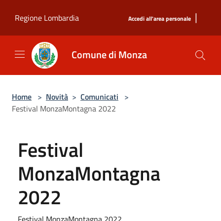
Salta al contenuto principale
|
Regione Lombardia
Accedi all'area personale
Comune di Monza
Home
>
Novità
>
Comunicati
>
Festival MonzaMontagna 2022
Festival
MonzaMontagna
2022
Festival MonzaMontagna 2022