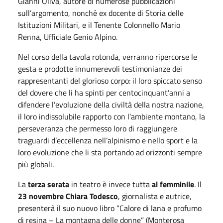
Gianni Oliva, autore di numerose pubblicazioni
sull’argomento, nonché ex docente di Storia delle
Istituzioni Militari, e il Tenente Colonnello Mario
Renna, Ufficiale Genio Alpino.
Nel corso della tavola rotonda, verranno ripercorse le
gesta e prodotte innumerevoli testimonianze dei
rappresentanti del glorioso corpo: il loro spiccato senso
del dovere che li ha spinti per centocinquant’anni a
difendere l’evoluzione della civiltà della nostra nazione,
il loro indissolubile rapporto con l’ambiente montano, la
perseveranza che permesso loro di raggiungere
traguardi d’eccellenza nell’alpinismo e nello sport e la
loro evoluzione che li sta portando ad orizzonti sempre
più globali.
La
terza serata
in teatro è invece tutta
al femminile
. Il
23 novembre Chiara Todesco
, giornalista e autrice,
presenterà il suo nuovo libro “Calore di lana e profumo
di resina – La montagna delle donne” (Monterosa