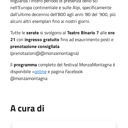
Riguarda l’intero periodo di presenza dello sci
nell’Europa continentale e sulle Alpi, specificamente
dall’ultimo decennio dell’800 agli anni ’80 del ‘900, più
alcuni altri esemplari fino ai nostri giorni.
Tutte le
serate
si svolgono al
Teatro Binario 7
alle
ore
21
con
ingresso gratuito
fino ad esaurimento posti e
prenotazione consigliata
(prenotazioni@@monzamontagna)
Il
programma
completo del festival MonzaMontagna è
disponibile »
online
e pagina Facebook
@monzamontagna
A cura di