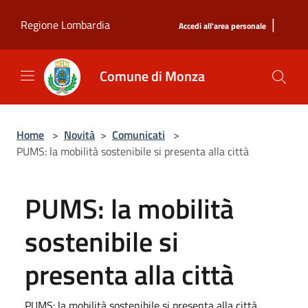
Salta al contenuto principale
|
Regione Lombardia
Accedi all'area personale
Comune di Monza
Home
>
Novità
>
Comunicati
>
PUMS: la mobilità sostenibile si presenta alla città
PUMS: la mobilità
sostenibile si
presenta alla città
PUMS: la mobilità sostenibile si presenta alla città