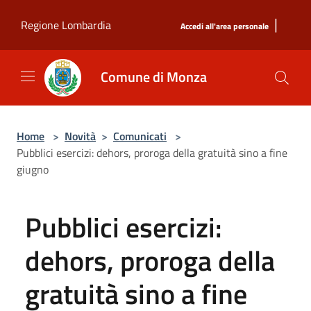
Salta al contenuto principale
|
Regione Lombardia
Accedi all'area personale
Comune di Monza
Home
>
Novità
>
Comunicati
>
Pubblici esercizi: dehors, proroga della gratuità sino a fine
giugno
Pubblici esercizi:
dehors, proroga della
gratuità sino a fine