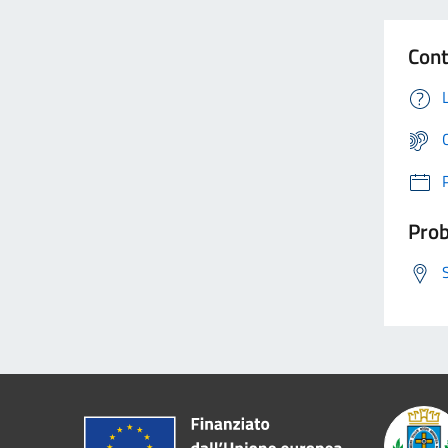
Cont
Prob