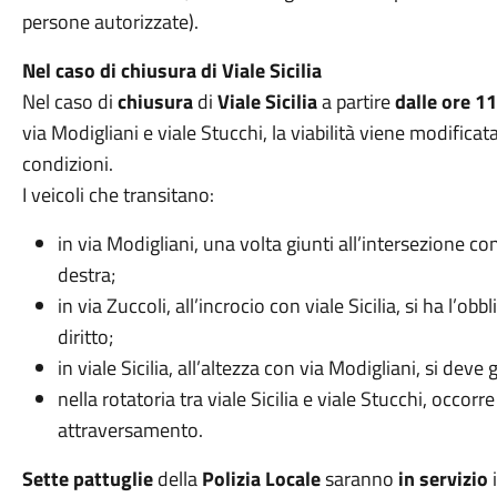
persone autorizzate).
Nel caso di chiusura di Viale Sicilia
Nel caso di
chiusura
di
Viale Sicilia
a partire
dalle ore 1
via Modigliani e viale Stucchi, la viabilità viene modifica
condizioni.
I veicoli che transitano:
in via Modigliani, una volta giunti all’intersezione con 
destra;
in via Zuccoli, all’incrocio con viale Sicilia, si ha l’ob
diritto;
in viale Sicilia, all’altezza con via Modigliani, si deve g
nella rotatoria tra viale Sicilia e viale Stucchi, occo
attraversamento.
Sette pattuglie
della
Polizia Locale
saranno
in servizio
i