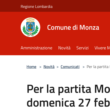
Salta al contenuto principale
Regione Lombardia
Comune di Monza
Amministrazione
Novità
Servizi
Vivere 
Home
>
Novità
>
Comunicati
>
Per la partita
Per la partita M
domenica 27 feb