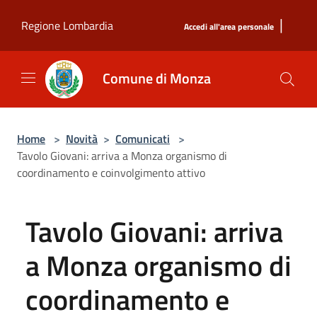
Salta al contenuto principale
|
Regione Lombardia
Accedi all'area personale
Comune di Monza
Home
>
Novità
>
Comunicati
>
Tavolo Giovani: arriva a Monza organismo di
coordinamento e coinvolgimento attivo
Tavolo Giovani: arriva
a Monza organismo di
coordinamento e