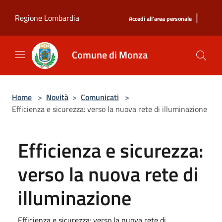
Salta al contenuto principale
|
Regione Lombardia
Accedi all'area personale
Comune di Monza
Home
>
Novità
>
Comunicati
>
Efficienza e sicurezza: verso la nuova rete di illuminazione
Efficienza e sicurezza:
verso la nuova rete di
illuminazione
Efficienza e sicurezza: verso la nuova rete di