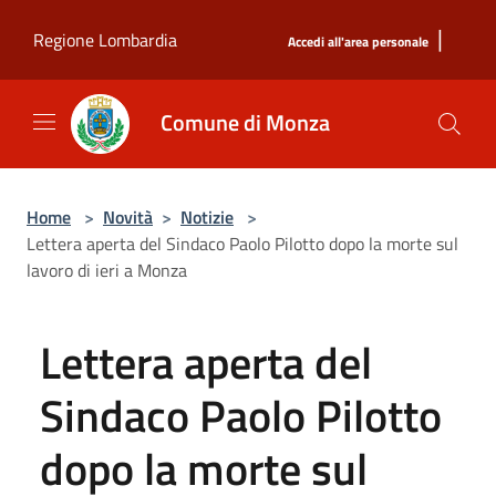
Salta al contenuto principale
|
Regione Lombardia
Accedi all'area personale
Comune di Monza
Home
>
Novità
>
Notizie
>
Lettera aperta del Sindaco Paolo Pilotto dopo la morte sul
lavoro di ieri a Monza
Lettera aperta del
Sindaco Paolo Pilotto
dopo la morte sul