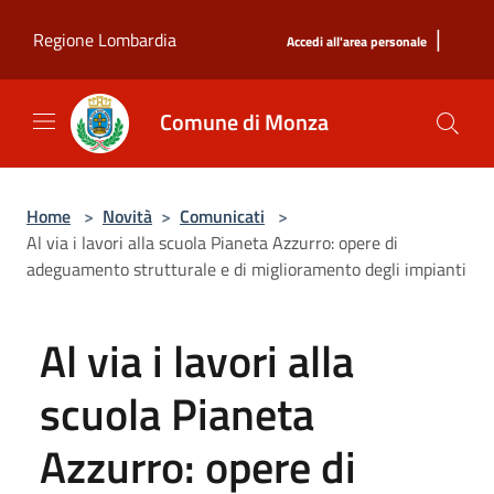
Salta al contenuto principale
|
Regione Lombardia
Accedi all'area personale
Comune di Monza
Home
>
Novità
>
Comunicati
>
Al via i lavori alla scuola Pianeta Azzurro: opere di
adeguamento strutturale e di miglioramento degli impianti
Al via i lavori alla
scuola Pianeta
Azzurro: opere di