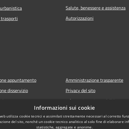
Salute, benessere e assistenza
 urbanistica
Autorizzazioni
 trasporti
ione appuntamento
Amministrazione trasparente
one disservizio
Privacy del sito
FAQ
Informativa privacy dell'Ente
Informazioni sui cookie
Note legali
web utilizza cookie tecnici e assimilati strettamente necessari al corretto fu
Dichiarazione di accessibilità
azione del sito, nonché un cookie tecnico analitico al solo fine di elaborare i
statistiche, aggregate e anonime.