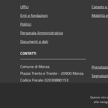
Uffici
Catasto e
Enti e fondazioni
Mobilità e
Politici
Personale Amministrativo
Documenti e dati
CONTATTI
Comune di Monza
Prenotaz
Piazza Trento e Trieste - 20900 Monza
Segnalazi
Codice Fiscale: 02030880153
Leggi le 
Partita IVA: 00728830969
PEC:
monza@pec.comune.monza.it
Questo sito 
Centralino Unico: 03923721
alla navig