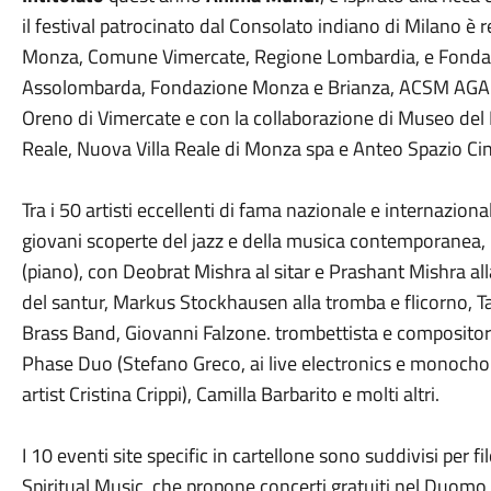
il festival patrocinato dal Consolato indiano di Milano è 
Monza, Comune Vimercate, Regione Lombardia, e Fondaz
Assolombarda, Fondazione Monza e Brianza, ACSM AGAM 
Oreno di Vimercate e con la collaborazione di Museo del
Reale, Nuova Villa Reale di Monza spa e Anteo Spazio C
Tra i 50 artisti eccellenti di fama nazionale e internaziona
giovani scoperte del jazz e della musica contemporanea, l’A
(piano), con Deobrat Mishra al sitar e Prashant Mishra all
del santur, Markus Stockhausen alla tromba e flicorno, Ta
Brass Band, Giovanni Falzone. trombettista e compositore 
Phase Duo (Stefano Greco, ai live electronics e monochor
artist Cristina Crippi), Camilla Barbarito e molti altri.
I 10 eventi site specific in cartellone sono suddivisi per fi
Spiritual Music, che propone concerti gratuiti nel Duomo e 