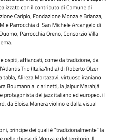
realizzato con il contributo di Comune di
ione Cariplo, Fondazione Monza e Brianza,
e Parrocchia di San Michele Arcangelo di
 Duomo, Parrocchia Oreno, Consorzio Villa
inema.
le ospiti, affiancati, come da tradizione, da
tlantis Trio (Italia/India) di Roberto Olzer
a tabla, Alireza Mortazavi, virtuoso iraniano
ra Boumann ai clarinetti, la Jaipur Marahjà
protagonista del jazz italiano ed europeo, il
d, da Eloisa Manera violino e dalla visual
loni, principe dei quali è “tradizionalmente” la
nelle chiese di Monza e del territorio. Il