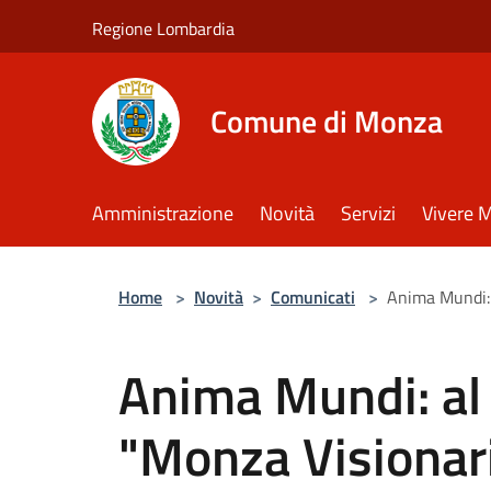
Salta al contenuto principale
Regione Lombardia
Comune di Monza
Amministrazione
Novità
Servizi
Vivere 
Home
>
Novità
>
Comunicati
>
Anima Mundi: a
Anima Mundi: al v
"Monza Visionari