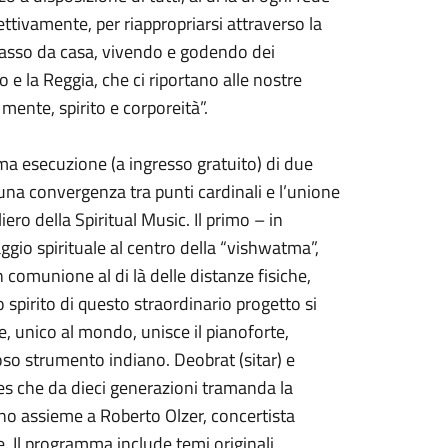
ttivamente, per riappropriarsi attraverso la
n passo da casa, vivendo e godendo dei
o e la Reggia, che ci riportano alle nostre
 mente, spirito e corporeità”.
ima esecuzione (a ingresso gratuito) di due
 una convergenza tra punti cardinali e l’unione
aliero della Spiritual Music. Il primo – in
gio spirituale al centro della “vishwatma”,
 comunione al di là delle distanze fisiche,
Lo spirito di questo straordinario progetto si
he, unico al mondo, unisce il pianoforte,
amoso strumento indiano. Deobrat (sitar) e
es che da dieci generazioni tramanda la
ono assieme a Roberto Olzer, concertista
e. Il programma include temi originali