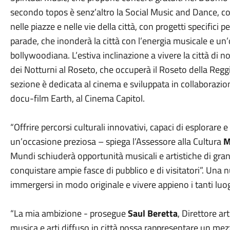
secondo topos è senz’altro la Social Music and Dance, co
nelle piazze e nelle vie della città, con progetti specifici 
parade, che inonderà la città con l’energia musicale e un
bollywoodiana. L’estiva inclinazione a vivere la città di 
dei Notturni al Roseto, che occuperà il Roseto della Re
sezione è dedicata al cinema e sviluppata in collaborazio
docu-film Earth, al Cinema Capitol.
“Offrire percorsi culturali innovativi, capaci di esplorare
un’occasione preziosa – spiega l’Assessore alla Cultura
M
Mundi schiuderà opportunità musicali e artistiche di gran
conquistare ampie fasce di pubblico e di visitatori”. Una
immergersi in modo originale e vivere appieno i tanti luogh
“La mia ambizione - prosegue
Saul Beretta
, Direttore ar
musica e arti diffuso in città possa rappresentare un mezzo