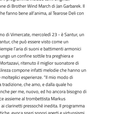
ione di Brother Wind March di Jan Garbarek. Il
he fanno bene all’anima, al Tearose Deli con
eno di Vimercate, mercoledì 23 - è Santur, un
antur, che può essere visto come un
iempie l’aria di suoni e battimenti armonici
 lungo un confine sottile tra preghiera e
Mortazavi, ritenuto il miglior suonatore di
Alireza compone infatti melodie che hanno un
e molteplici esperienze. “Il mio modo di
la tradizione, che amo, e dalla quale ho
 anche per me, nuovo, ed ho ancora bisogno di
isce assieme al trombettista Markus
i clarinetti pressoché inedita. Il programma
istiche, evoca spazi sonori aperti e virtuosismi