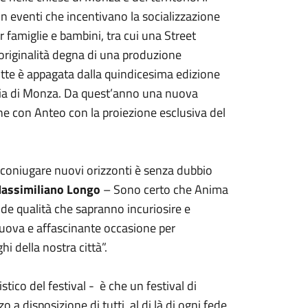
n eventi che incentivano la socializzazione
per famiglie e bambini, tra cui una Street
’originalità degna di una produzione
notte è appagata dalla quindicesima edizione
ggia di Monza. Da quest’anno una nuova
ne con Anteo con la proiezione esclusiva del
 e coniugare nuovi orizzonti è senza dubbio
assimiliano Longo
– Sono certo che Anima
de qualità che sapranno incuriosire e
 nuova e affascinante occasione per
i della nostra città”.
tistico del festival - è che un festival di
 a disposizione di tutti, al di là di ogni fede