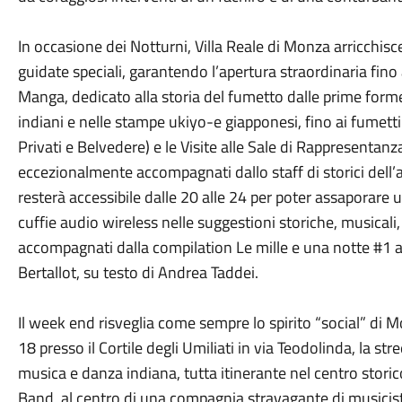
In occasione dei Notturni, Villa Reale di Monza arricchisc
guidate speciali, garantendo l’apertura straordinaria fino a
Manga, dedicato alla storia del fumetto dalle prime forme d
indiani e nelle stampe ukiyo-e giapponesi, fino ai fumetti
Privati e Belvedere) e le Visite alle Sale di Rappresentanz
eccezionalmente accompagnati dallo staff di storici dell’ar
resterà accessibile dalle 20 alle 24 per poter assaporare 
cuffie audio wireless nelle suggestioni storiche, musicali,
accompagnati dalla compilation Le mille e una notte #1 a 
Bertallot, su testo di Andrea Taddei.
Il week end risveglia come sempre lo spirito “social” di M
18 presso il Cortile degli Umiliati in via Teodolinda, la st
musica e danza indiana, tutta itinerante nel centro stori
Band, al centro di una compagnia stravagante di musicisti,