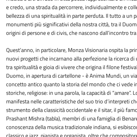
e credo, una strada da percorrere, individualmente e colle
bellezza di una spiritualità in parte perduta. Il tutto a u
monumenti più significativi della nostra città, tra il Duom
origini di persone e di civis, che nascono dall’incontro tra
Quest’anno, in particolare, Monza Visionaria ospita la pr
nuovi progetti che incarnano alla perfezione la ricerca di
tra spiritualità e gioia di vivere che origina il filone festiv
Duomo, in apertura di cartellone - è Anima Mundi, un viag
concetto antico quanto la storia del mondo che ci vede in
storiche, religiose: in una parola, la capacità di “amare”. 
manifesta nelle caratteristiche del suo trio d’interpreti c
strumento della classicità occidentale e il sitar, il più f
Prashant Mishra (tabla), membri di una famiglia di Benar
conoscenza della musica tradizionale indiana, si esibisc
classico e jazz, pianista e organista, oltre che compositor