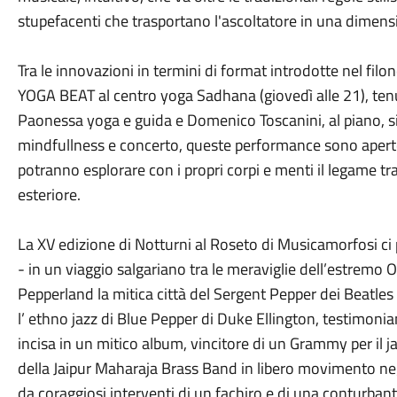
stupefacenti che trasportano l'ascoltatore in una dimensi
Tra le innovazioni in termini di format introdotte nel filon
YOGA BEAT al centro yoga Sadhana (giovedì alle 21), ten
Paonessa yoga e guida e Domenico Toscanini, al piano, sint
mindfullness e concerto, queste performance sono apert
potranno esplorare con i propri corpi e menti il legame t
esteriore.
La XV edizione di Notturni al Roseto di Musicamorfosi ci 
- in un viaggio salgariano tra le meraviglie dell’estremo O
Pepperland la mitica città del Sergent Pepper dei Beatles
l’ ethno jazz di Blue Pepper di Duke Ellington, testimoni
incisa in un mitico album, vincitore di un Grammy per il
della Jaipur Maharaja Brass Band in libero movimento neg
da coraggiosi interventi di un fachiro e di una conturban