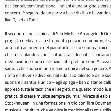
occidentali, temi tradizionali indiani e una originale vers
concerto è seguito da un party a base di cibo e bevande c
live DJ set di Fana.
Il secondo – nella chiesa di San Michele Arcangelo di Or
progetto dedicato allo strumento persiano omonimo, il s
antenato ad oriente del pianoforte. Il suo suono arcaico r
che, mescolandosi con il soffio vitale dei fiati, ci portano
meditazione, suono e silenzio. Interpreti ne sono Alireza 
santur, che suona in una maniera unica nel suo genere. 
ritmo e influenze diverse, nate dal suo talento e dalle su
suonare il santur è unico – egli spiega - ben distante dal
appreso tutte le tecniche e i segreti, ma questo modo è,
pratica, di creare musica sempre più mia”. Alireza si esib
Stockhausen, in una formazione in trio con Tara Bouman a
musicale, intuitivo, che va oltre le tradizionali regole stil