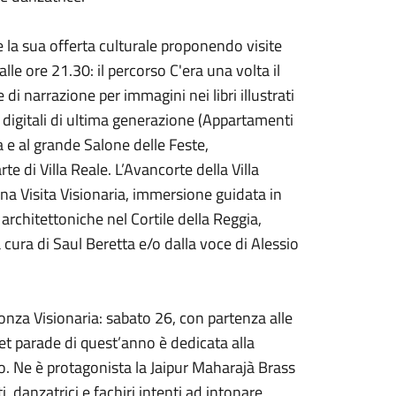
e la sua offerta culturale proponendo visite
lle ore 21.30: il percorso C'era una volta il
i narrazione per immagini nei libri illustrati
 digitali di ultima generazione (Appartamenti
a e al grande Salone delle Feste,
te di Villa Reale. L’Avancorte della Villa
una Visita Visionaria, immersione guidata in
 architettoniche nel Cortile della Reggia,
cura di Saul Beretta e/o dalla voce di Alessio
onza Visionaria: sabato 26, con partenza alle
reet parade di quest’anno è dedicata alla
co. Ne è protagonista la Jaipur Maharajà Brass
 danzatrici e fachiri intenti ad intonare