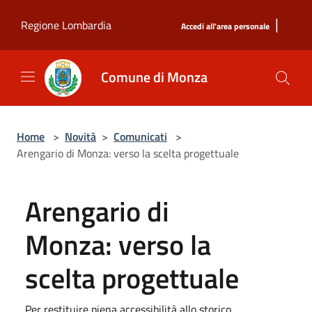
Salta al contenuto principale
|
Regione Lombardia
Accedi all'area personale
Comune di Monza
Home
>
Novità
>
Comunicati
>
Arengario di Monza: verso la scelta progettuale
Arengario di
Monza: verso la
scelta progettuale
Per restituire piena accessibilità allo storico