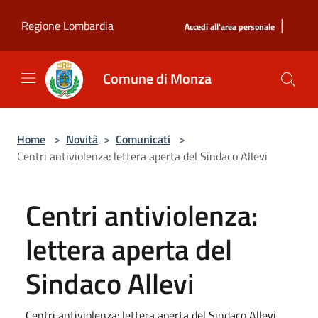
Salta al contenuto principale
|
Regione Lombardia
Accedi all'area personale
Comune di Monza
Home
>
Novità
>
Comunicati
>
Centri antiviolenza: lettera aperta del Sindaco Allevi
Centri antiviolenza:
lettera aperta del
Sindaco Allevi
Centri antiviolenza: lettera aperta del Sindaco Allevi