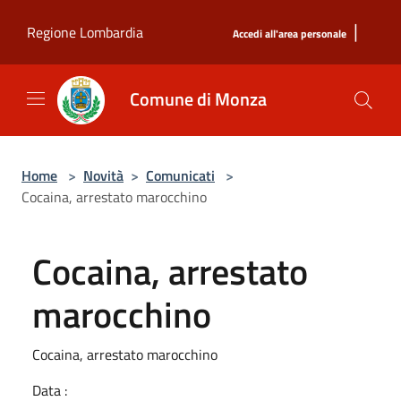
Salta al contenuto principale
|
Regione Lombardia
Accedi all'area personale
Comune di Monza
Home
>
Novità
>
Comunicati
>
Cocaina, arrestato marocchino
Cocaina, arrestato
marocchino
Cocaina, arrestato marocchino
Data :