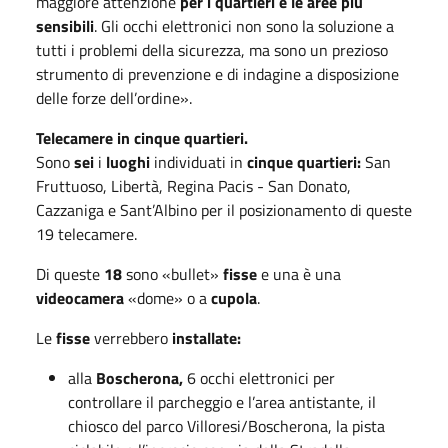
maggiore attenzione
per i quartieri e le aree più
sensibili
. Gli occhi elettronici non sono la soluzione a
tutti i problemi della sicurezza, ma sono un prezioso
strumento di prevenzione e di indagine a disposizione
delle forze dell’ordine».
Telecamere in cinque quartieri.
Sono
sei
i
luoghi
individuati in
cinque quartieri:
San
Fruttuoso, Libertà, Regina Pacis - San Donato,
Cazzaniga e Sant’Albino per il posizionamento di queste
19 telecamere.
Di queste
18
sono «bullet»
fisse
e una è una
videocamera
«dome» o a
cupola
.
Le
fisse
verrebbero
installate:
alla
Boscherona,
6 occhi elettronici per
controllare il parcheggio e l’area antistante, il
chiosco del parco Villoresi/Boscherona, la pista