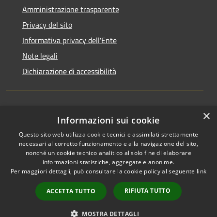
Amministrazione trasparente
Privacy del sito
Informativa privacy dell'Ente
Note legali
Dichiarazione di accessibilità
×
Newsletter
Informazioni sui cookie
Questo sito web utilizza cookie tecnici e assimilati strettamente
necessari al corretto funzionamento e alla navigazione del sito,
nonché un cookie tecnico analitico al solo fine di elaborare
informazioni statistiche, aggregate e anonime.
RSS
Copyright © 2026 • Comune di
Per maggiori dettagli, può consultare la cookie policy al seguente
link
Accessibilità
Monza • Powered by
Privacy
Municipium
Accesso
•
RIFIUTA TUTTO
ACCETTA TUTTO
Cookie
redazione
Mappa del sito
MOSTRA DETTAGLI