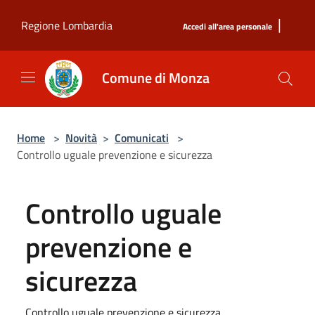
Salta al contenuto principale
|
Regione Lombardia
Accedi all'area personale
Comune di Monza
Home
>
Novità
>
Comunicati
>
Controllo uguale prevenzione e sicurezza
Controllo uguale
prevenzione e
sicurezza
Controllo uguale prevenzione e sicurezza