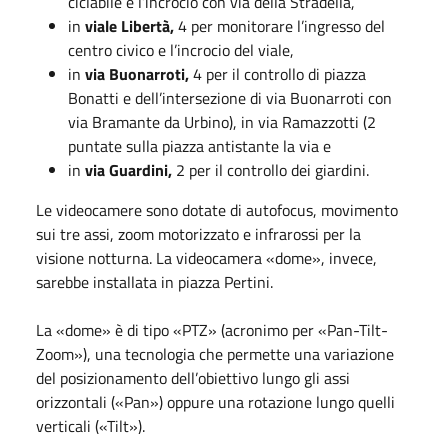
ciclabile e l’incrocio con via della Stradella,
in
viale Libertà,
4 per monitorare l’ingresso del
centro civico e l’incrocio del viale,
in
via Buonarroti,
4 per il controllo di piazza
Bonatti e dell’intersezione di via Buonarroti con
via Bramante da Urbino), in via Ramazzotti (2
puntate sulla piazza antistante la via e
in
via Guardini,
2 per il controllo dei giardini.
Le videocamere sono dotate di autofocus, movimento
sui tre assi, zoom motorizzato e infrarossi per la
visione notturna. La videocamera «dome», invece,
sarebbe installata in piazza Pertini.
La «dome» è di tipo «PTZ» (acronimo per «Pan-Tilt-
Zoom»), una tecnologia che permette una variazione
del posizionamento dell’obiettivo lungo gli assi
orizzontali («Pan») oppure una rotazione lungo quelli
verticali («Tilt»).