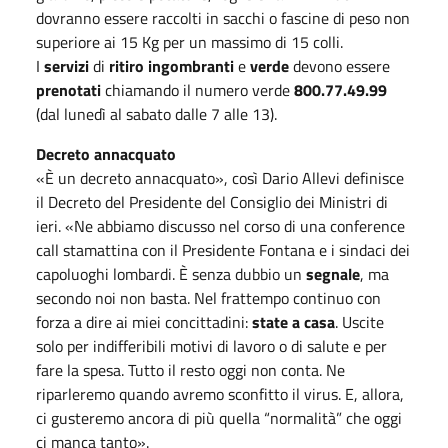
dovranno essere raccolti in sacchi o fascine di peso non
superiore ai 15 Kg per un massimo di 15 colli.
I
servizi
di
ritiro ingombranti
e
verde
devono essere
prenotati
chiamando il numero verde
800.77.49.99
(dal lunedì al sabato dalle 7 alle 13).
Decreto annacquato
«È un decreto annacquato», così Dario Allevi definisce
il Decreto del Presidente del Consiglio dei Ministri di
ieri. «Ne abbiamo discusso nel corso di una conference
call stamattina con il Presidente Fontana e i sindaci dei
capoluoghi lombardi. È senza dubbio un
segnale
, ma
secondo noi non basta. Nel frattempo continuo con
forza a dire ai miei concittadini:
state a casa
. Uscite
solo per indifferibili motivi di lavoro o di salute e per
fare la spesa. Tutto il resto oggi non conta. Ne
riparleremo quando avremo sconfitto il virus. E, allora,
ci gusteremo ancora di più quella “normalità” che oggi
ci manca tanto».