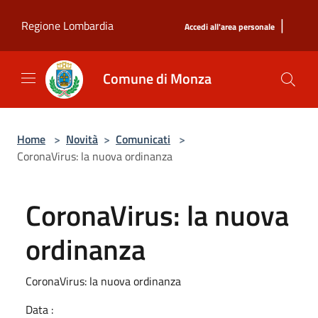
Salta al contenuto principale
|
Regione Lombardia
Accedi all'area personale
Comune di Monza
Home
>
Novità
>
Comunicati
>
CoronaVirus: la nuova ordinanza
CoronaVirus: la nuova
ordinanza
CoronaVirus: la nuova ordinanza
Data :