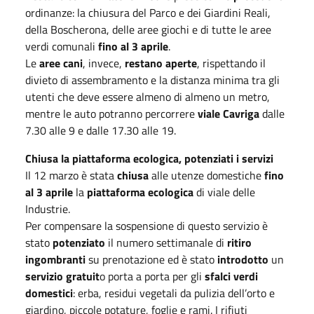
ordinanze: la chiusura del Parco e dei Giardini Reali,
della Boscherona, delle aree giochi e di tutte le aree
verdi comunali
fino al 3 aprile
.
Le
aree cani
, invece,
restano aperte
, rispettando il
divieto di assembramento e la distanza minima tra gli
utenti che deve essere almeno di almeno un metro,
mentre le auto potranno percorrere
viale Cavriga
dalle
7.30 alle 9 e dalle 17.30 alle 19.
Chiusa la piattaforma ecologica, potenziati i servizi
Il 12 marzo è stata
chiusa
alle utenze domestiche
fino
al 3 aprile
la
piattaforma ecologica
di viale delle
Industrie.
Per compensare la sospensione di questo servizio è
stato
potenziato
il numero settimanale di
ritiro
ingombranti
su prenotazione ed è stato
introdotto
un
servizio gratuit
o porta a porta per gli
sfalci verdi
domestici
: erba, residui vegetali da pulizia dell’orto e
giardino, piccole potature, foglie e rami. I rifiuti