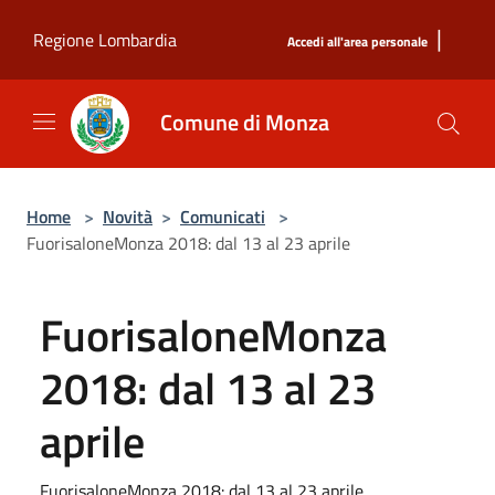
Salta al contenuto principale
|
Regione Lombardia
Accedi all'area personale
Comune di Monza
Home
>
Novità
>
Comunicati
>
FuorisaloneMonza 2018: dal 13 al 23 aprile
FuorisaloneMonza
2018: dal 13 al 23
aprile
FuorisaloneMonza 2018: dal 13 al 23 aprile