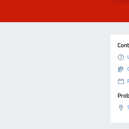
Cont
Prob