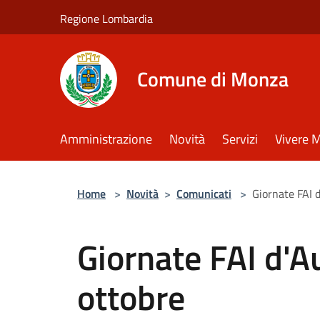
Salta al contenuto principale
Regione Lombardia
Comune di Monza
Amministrazione
Novità
Servizi
Vivere 
Home
>
Novità
>
Comunicati
>
Giornate FAI d
Giornate FAI d'Au
ottobre