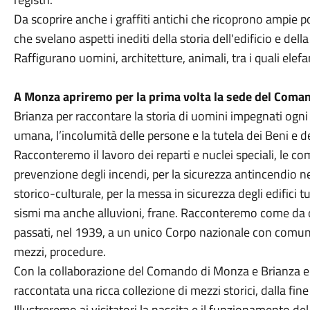
Da scoprire anche i graffiti antichi che ricoprono ampie por
che svelano aspetti inediti della storia dell'edificio e della
Raffigurano uomini, architetture, animali, tra i quali elefan
A Monza apriremo per la prima volta la sede del Coman
Brianza per raccontare la storia di uomini impegnati ogni 
umana, l’incolumità delle persone e la tutela dei Beni e d
Racconteremo il lavoro dei reparti e nuclei speciali, le co
prevenzione degli incendi, per la sicurezza antincendio nei
storico-culturale, per la messa in sicurezza degli edifici 
sismi ma anche alluvioni, frane. Racconteremo come da or
passati, nel 1939, a un unico Corpo nazionale con comun
mezzi, procedure.
Con la collaborazione del Comando di Monza e Brianza e 
raccontata una ricca collezione di mezzi storici, dalla fine
Illustreremo ai visitatori la nascita e il funzionamento 