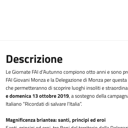
Descrizione
Le Giornate FAI d’Autunno compiono otto anni e sono prom
FAI Giovani Monza e la Delegazione di Monza per questa 
che permetteranno di scoprire luoghi insoliti e straordin
e domenica 13 ottobre 2019
, a sostegno della campagn
Italiano “Ricordati di salvare l’Italia”.
Magnificenza briantea: santi, principi ed eroi
Santi, principi ed eroi, tre Beni del territorio della Dele