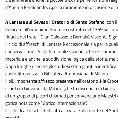
d’Austria Ferdinando. Aperta raramente in occasione di mo
A Lentate sul Seveso l'Oratorio di Santo Stefano
, con i
dedicato all'omonimo Santo e costruito nel 1369 su co
fiducia dei fratelli Gian Galeazzo e Bernabò Visconti, Sign
Il ciclo di affreschi di Lentate è eccezionale sia per la qual
conservazione. Per la loro realizzazione si fece sicurament
materiale e anche la suddivisione logica della storia, ma og
Dopo lunghe ricerche gli studiosi sono giunti a identifi
custodito presso la Biblioteca Ambrosiana di Milano.
Il più imponente affresco presente nell'oratorio è la Cro
scuola di Giovanni da Milano (che fu discepolo di Giotto).
di un gruppo di pittori chiamati per convenzione Maestri 
gotica nota come “Gotico Internazionale”.
Il ciclo di affreschi, dedicato alla vita e alla morte del S
registri.