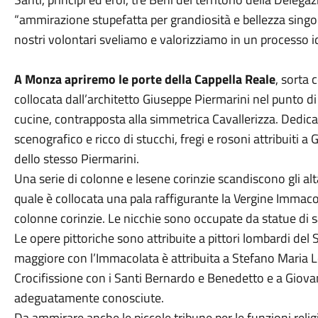
“ammirazione stupefatta per grandiosità e bellezza singol
nostri volontari sveliamo e valorizziamo in un processo 
A Monza apriremo le porte della Cappella Reale
, sorta
collocata dall’architetto Giuseppe Piermarini nel punto di s
cucine, contrapposta alla simmetrica Cavallerizza. Dedic
scenografico e ricco di stucchi, fregi e rosoni attribuiti a
dello stesso Piermarini.
Una serie di colonne e lesene corinzie scandiscono gli altar
quale è collocata una pala raffigurante la Vergine Immaco
colonne corinzie. Le nicchie sono occupate da statue di s
Le opere pittoriche sono attribuite a pittori lombardi del 
maggiore con l’Immacolata è attribuita a Stefano Maria Le
Crocifissione con i Santi Bernardo e Benedetto e a Giovan
adeguatamente conosciute.
Da ammirare anche le piccole tribune per le funzioni religi