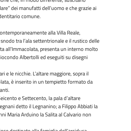
are” dei manufatti dell’uomo e che grazie ai
identitario comune.
 contemporaneamente alla Villa Reale,
nodo tra l’ala settentrionale e il rustico delle
ata all’Immacolata, presenta un interno molto
 Giocondo Albertolli ed eseguiti su disegni
i e le nicchie. L’altare maggiore, sopra il
lata, è inserito in un tempietto formato da
anti.
Seicento e Settecento, la pala d’altare
gnani detto il Legnanino; a Filippo Abbiati la
ni Maria Arduino la Salita al Calvario non
ose destinate alla famiglia dell’arciduca