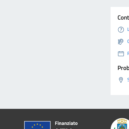
Cont
Prob