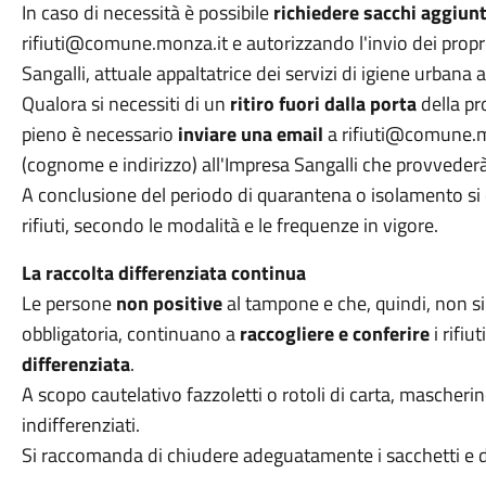
In caso di necessità è possibile
richiedere sacchi aggiunt
rifiuti@comune.monza.it e autorizzando l'invio dei propri
Sangalli, attuale appaltatrice dei servizi di igiene urba
Qualora si necessiti di un
ritiro fuori dalla porta
della pro
pieno è necessario
inviare una email
a rifiuti@comune.mon
(cognome e indirizzo) all'Impresa Sangalli che provvederà 
A conclusione del periodo di quarantena o isolamento si d
rifiuti, secondo le modalità e le frequenze in vigore.
La raccolta differenziata continua
Le persone
non positive
al tampone e che, quindi, non s
obbligatoria, continuano a
raccogliere e conferire
i rifiu
differenziata
.
A scopo cautelativo fazzoletti o rotoli di carta, mascherin
indifferenziati.
Si raccomanda di chiudere adeguatamente i sacchetti e di