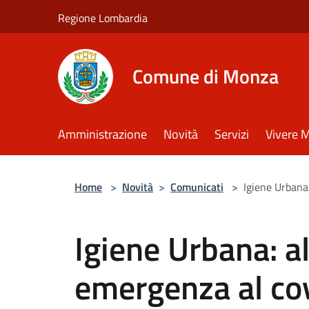
Salta al contenuto principale
Regione Lombardia
Comune di Monza
Amministrazione
Novità
Servizi
Vivere 
Home
>
Novità
>
Comunicati
>
Igiene Urbana:
Igiene Urbana: al 
emergenza al co