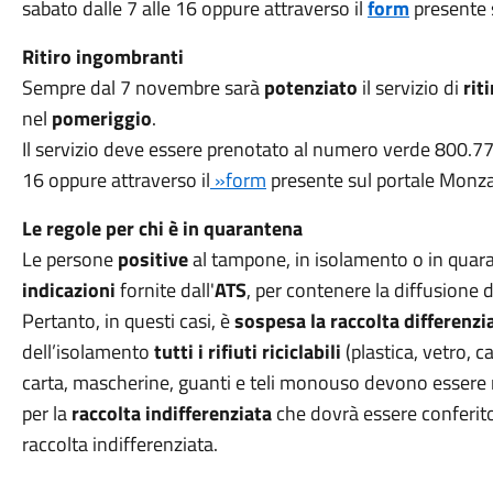
sabato dalle 7 alle 16 oppure attraverso il
form
presente 
Ritiro ingombranti
Sempre dal 7 novembre sarà
potenziato
il servizio di
rit
nel
pomeriggio
.
Il servizio deve essere prenotato al numero verde 800.77.4
16 oppure attraverso il
»form
presente sul portale Monza 
Le regole per chi è in quarantena
Le persone
positive
al tampone, in isolamento o in quara
indicazioni
fornite dall'
ATS
, per contenere la diffusione 
Pertanto, in questi casi, è
sospesa la raccolta differenzi
dell’isolamento
tutti i rifiuti riciclabili
(plastica, vetro, ca
carta, mascherine, guanti e teli monouso devono essere r
per la
raccolta indifferenziata
che dovrà essere conferito 
raccolta indifferenziata.