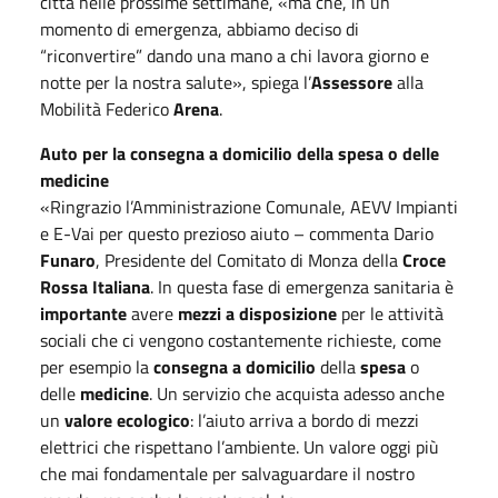
città nelle prossime settimane, «ma che, in un
momento di emergenza, abbiamo deciso di
“riconvertire” dando una mano a chi lavora giorno e
notte per la nostra salute», spiega l’
Assessore
alla
Mobilità Federico
Arena
.
Auto per la consegna a domicilio della spesa o delle
medicine
«Ringrazio l’Amministrazione Comunale, AEVV Impianti
e E-Vai per questo prezioso aiuto – commenta Dario
Funaro
, Presidente del Comitato di Monza della
Croce
Rossa Italiana
. In questa fase di emergenza sanitaria è
importante
avere
mezzi a disposizione
per le attività
sociali che ci vengono costantemente richieste, come
per esempio la
consegna a domicilio
della
spesa
o
delle
medicine
. Un servizio che acquista adesso anche
un
valore ecologico
: l’aiuto arriva a bordo di mezzi
elettrici che rispettano l’ambiente. Un valore oggi più
che mai fondamentale per salvaguardare il nostro