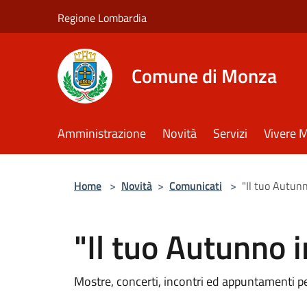
Salta al contenuto principale
Regione Lombardia
Comune di Monza
Amministrazione
Novità
Servizi
Vivere 
Home
>
Novità
>
Comunicati
>
"Il tuo Autunn
"Il tuo Autunno i
Mostre, concerti, incontri ed appuntamenti 