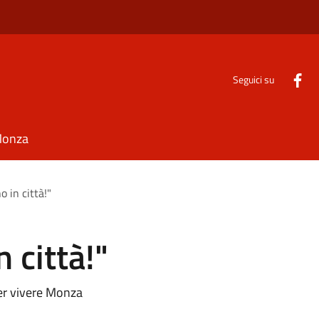
Seguici su
Monza
o in città!"
n città!"
per vivere Monza