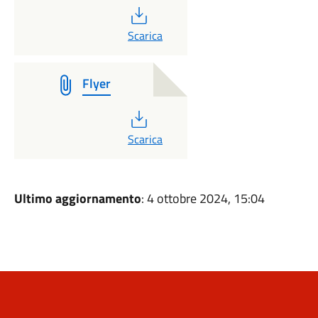
PDF
Scarica
Flyer
PDF
Scarica
Ultimo aggiornamento
: 4 ottobre 2024, 15:04