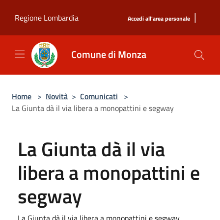
Salta al contenuto principale
|
Regione Lombardia
Accedi all'area personale
Comune di Monza
Home
>
Novità
>
Comunicati
>
La Giunta dà il via libera a monopattini e segway
La Giunta dà il via
libera a monopattini e
segway
La Giunta dà il via libera a monopattini e segway