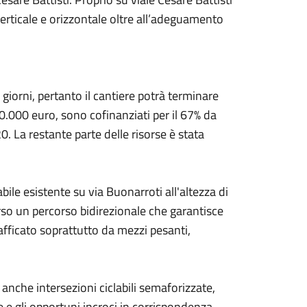
 verticale e orizzontale oltre all’adeguamento
giorni, pertanto il cantiere potrà terminare
700.000 euro, sono cofinanziati per il 67% da
La restante parte delle risorse è stata
abile esistente su via Buonarroti all'altezza di
erso un percorso bidirezionale che garantisce
rafficato soprattutto da mezzi pesanti,
e anche intersezioni ciclabili semaforizzate,
 e gli opportuni incroci in corrispondenza