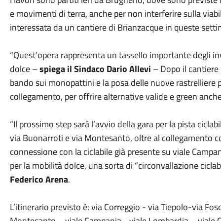
e movimenti di terra, anche per non interferire sulla viabil
interessata da un cantiere di Brianzacque in queste sett
“Quest’opera rappresenta un tassello importante degli inv
dolce –
spiega il Sindaco Dario Allevi
– Dopo il cantiere g
bando sui monopattini e la posa delle nuove rastrelliere 
collegamento, per offrire alternative valide e green anch
“Il prossimo step sarà l’avvio della gara per la pista cicla
via Buonarroti e via Montesanto, oltre al collegamento con
connessione con la ciclabile già presente su viale Campa
per la mobilità dolce, una sorta di “circonvallazione ciclabi
Federico Arena
.
L’itinerario previsto è: via Correggio - via Tiepolo-via Fos
Montesanto – viale Campania - viale Lombardia – viale Ces