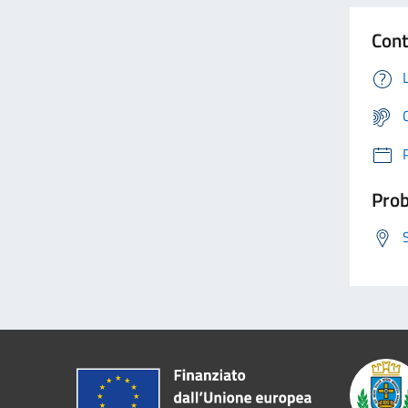
Cont
Prob