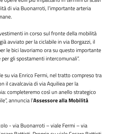
ità di via Buonarroti, l’importante arteria
imane.
estimenti in corso sul fronte della mobilità
ià avviato per la ciclabile in via Borgazzi, il
per le bici lavoriamo ora su questo importante
e per gli spostamenti intercomunali”.
bile su via Enrico Fermi, nel tratto compreso tra
 il cavalcavia di via Aquiliea per la
nia: completeremo così un anello strategico
le”, annuncia l’
Assessore alla Mobilità
colo - via Buonarroti – viale Fermi – via
are Battisti. Proprio su viale Cesare Battisti