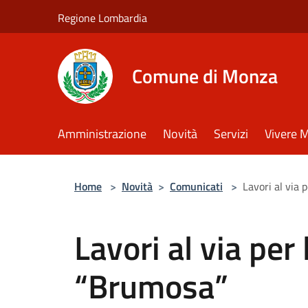
Salta al contenuto principale
Regione Lombardia
Comune di Monza
Amministrazione
Novità
Servizi
Vivere 
Home
>
Novità
>
Comunicati
>
Lavori al via 
Lavori al via per 
“Brumosa”