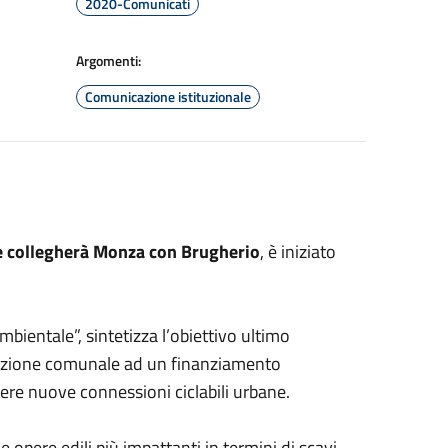
2020-Comunicati
Argomenti:
Comunicazione istituzionale
he collegherà Monza con Brugherio
, è iniziato
bientale”, sintetizza l’obiettivo ultimo
trazione comunale ad un finanziamento
ere nuove connessioni ciclabili urbane.
le opere edili più impattanti in termini di scavi