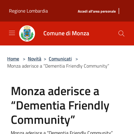
Salta al contenuto principale
|
Regione Lombardia
Accedi all'area personale
Comune di Monza
Home
>
Novità
>
Comunicati
>
Monza aderisce a “Dementia Friendly Community”
Monza aderisce a
“Dementia Friendly
Community”
Monza aderisce a “Dementia Friendly Community”