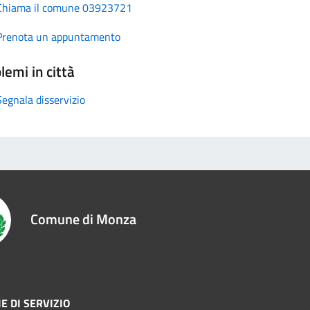
Chiama il comune 03923721
Prenota un appuntamento
lemi in città
Segnala disservizio
Comune di Monza
E DI SERVIZIO