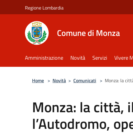
Salta al contenuto principale
Regione Lombardia
Comune di Monza
Amministrazione
Novità
Servizi
Vivere 
Home
>
Novità
>
Comunicati
>
Monza: la citt
Monza: la città, i
l’Autodromo, ope