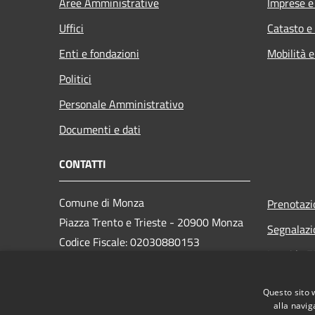
Aree Amministrative
Imprese 
Uffici
Catasto e
Enti e fondazioni
Mobilità e
Politici
Personale Amministrativo
Documenti e dati
CONTATTI
Comune di Monza
Prenotaz
Piazza Trento e Trieste - 20900 Monza
Segnalazi
Codice Fiscale: 02030880153
Leggi le 
Partita IVA: 00728830969
PEC:
monza@pec.comune.monza.it
Questo sito 
Centralino Unico: 03923721
alla navig