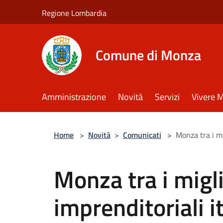
Salta al contenuto principale
Regione Lombardia
Comune di Monza
Amministrazione
Novità
Servizi
Vivere 
Home
>
Novità
>
Comunicati
>
Monza tra i mi
Monza tra i migl
imprenditoriali it