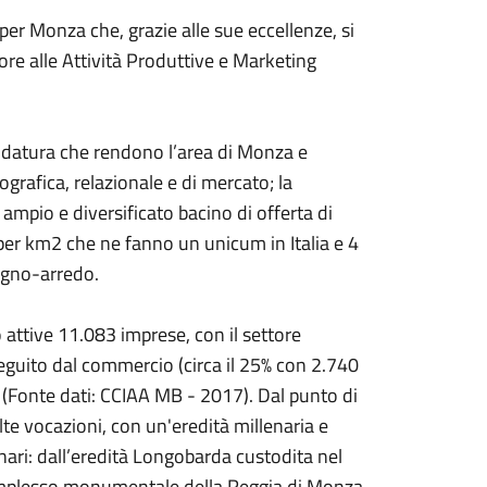
i per Monza che, grazie alle sue eccellenze, si
sore alle Attività Produttive e Marketing
didatura che rendono l’area di Monza e
rafica, relazionale e di mercato; la
 ampio e diversificato bacino di offerta di
 per km2 che ne fanno un unicum in Italia e 4
legno-arredo.
 attive 11.083 imprese, con il settore
seguito dal commercio (circa il 25% con 2.740
. (Fonte dati: CCIAA MB - 2017). Dal punto di
olte vocazioni, con un'eredità millenaria e
nari: dall’eredità Longobarda custodita nel
mplesso monumentale della Reggia di Monza,