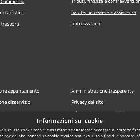
Tributi, finanze e contravvenzio
e Commercio
Salute, benessere e assistenza
 urbanistica
Autorizzazioni
 trasporti
ione appuntamento
Amministrazione trasparente
one disservizio
Privacy del sito
FAQ
Informativa privacy dell'Ente
Informazioni sui cookie
Note legali
web utilizza cookie tecnici e assimilati strettamente necessari al corretto fu
Dichiarazione di accessibilità
azione del sito, nonché un cookie tecnico analitico al solo fine di elaborare i