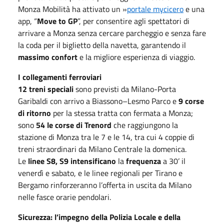
Monza Mobilità ha attivato un »
portale mycicero
e una
app, “
Move to GP
”, per consentire agli spettatori di
arrivare a Monza senza cercare parcheggio e senza fare
la coda per il biglietto della navetta, garantendo il
massimo confort
e la migliore esperienza di viaggio.
I collegamenti ferroviari
12 treni speciali
sono previsti da Milano-Porta
Garibaldi con arrivo a Biassono–Lesmo Parco e
9 corse
di ritorno
per la stessa tratta con fermata a Monza;
sono
54 le corse di Trenord
che raggiungono la
stazione di Monza tra le 7 e le 14, tra cui 4 coppie di
treni straordinari da Milano Centrale la domenica.
Le
linee S8, S9 intensificano
la
frequenza
a 30’ il
venerdì e sabato, e le linee regionali per Tirano e
Bergamo rinforzeranno l’offerta in uscita da Milano
nelle fasce orarie pendolari.
Sicurezza:
l’impegno della Polizia Locale e della