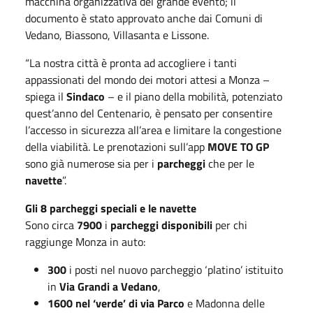
macchina organizzativa del grande evento; il
documento è stato approvato anche dai Comuni di
Vedano, Biassono, Villasanta e Lissone.
“La nostra città è pronta ad accogliere i tanti
appassionati del mondo dei motori attesi a Monza –
spiega il
Sindaco
– e il piano della mobilità, potenziato
quest’anno del Centenario, è pensato per consentire
l’accesso in sicurezza all’area e limitare la congestione
della viabilità. Le prenotazioni sull’app
MOVE TO GP
sono già numerose sia per i
parcheggi
che per le
navette
”.
Gli 8 parcheggi speciali e le navette
Sono circa
7900
i
parcheggi disponibili
per chi
raggiunge Monza in auto:
300
i posti nel nuovo parcheggio ‘platino’ istituito
in
Via Grandi a Vedano
,
1600 nel ‘verde’ di via Parco
e Madonna delle