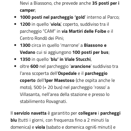
Nevi a Biassono, che prevede anche
35 posti per i
camper
;
1000 posti nel parcheggio ‘gold
’ interno al Parco;
1200
in quello ‘
viola
’, coperto, suddiviso tra il
parcheggio “CAM” in
via Martiri delle Foibe
e il
Centro Rondò dei Pini;
1300
circa in quello ‘marrone’ a
Biassono e
Vedano
cui si aggiungono
100 posti per bus
;
1350
in quello ‘
blu’ in Viale Stucchi
,
oltre
600
nel parcheggio ‘
arancione
’ suddiviso tra
l’area scoperta dell’
Ospedale
e il
parcheggio
coperto
dell’
Iper Maestoso
(che ospita anche le
moto), 500 (+ 20 bus) nel parcheggio ‘rosso’ a
Villasanta, nell’area della stazione e presso lo
stabilimento Rovagnati.
Il
servizio navetta
è garantito per
collegare
i
parcheggi
blu
(tutti i giorni, con frequenza fino a 2 minuti la
domenica) e
viola
(sabato e domenica ogni6 minuti) e