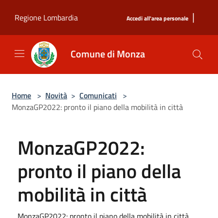
Salta al contenuto principale
|
Regione Lombardia
Accedi all'area personale
Comune di Monza
Home
>
Novità
>
Comunicati
>
MonzaGP2022: pronto il piano della mobilità in città
MonzaGP2022:
pronto il piano della
mobilità in città
MonzaGP2022: pronto il piano della mobilità in città