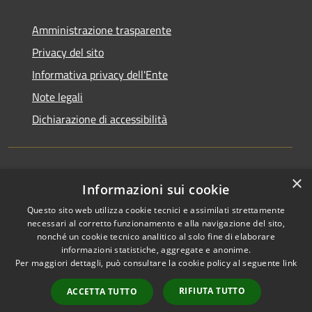
Amministrazione trasparente
Privacy del sito
Informativa privacy dell'Ente
Note legali
Dichiarazione di accessibilità
×
Newsletter
Informazioni sui cookie
Questo sito web utilizza cookie tecnici e assimilati strettamente
necessari al corretto funzionamento e alla navigazione del sito,
nonché un cookie tecnico analitico al solo fine di elaborare
informazioni statistiche, aggregate e anonime.
RSS
Copyright © 2026 • Comune di
Per maggiori dettagli, può consultare la cookie policy al seguente
link
Accessibilità
Monza • Powered by
Privacy
Municipium
Accesso
•
RIFIUTA TUTTO
ACCETTA TUTTO
Cookie
redazione