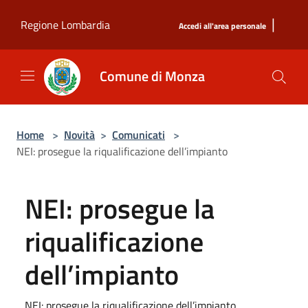
Salta al contenuto principale
|
Regione Lombardia
Accedi all'area personale
Comune di Monza
Home
>
Novità
>
Comunicati
>
NEI: prosegue la riqualificazione dell’impianto
NEI: prosegue la
riqualificazione
dell’impianto
NEI: prosegue la riqualificazione dell’impianto